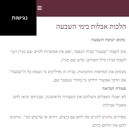
תפריט ניווט
נגישות
הלכות אבלות בימי השבעה
מקום ישיבת השבעה
טוב לשבת "שבעה" בבית הנפטר, ואם אין אפשרות לקיים שם מניין רצוי
לשבת בבית גדול האחים, שיש שם מניין.
מכסים את המראות והתמונות. בבית זה מדליקים נר נשמה כל ה"שבעה".
אם הדבר אפשרי ידליקו נר בחדר שנפטר שם.
סעודת הבראה
לא יאכלו האבלים משלהם את הסעודה הראשונה, שכניהם יביאו להם
מאכלי אבילות.
ספרדים נוהגים להגיש פת לחם עם ביצים, זיתים או עדשים וכד’. ונותנים
להם את הלחם בידם.