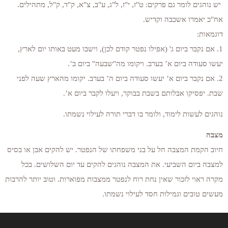
יש נוהגים לומר גם פרקים: ט"ז, י"ז, ל"ג, ע"ב, צ"א, ק"ד, ק"ל, מתהילים.
אח"כ יאמרו אשכבה וקדיש.
דוגמאות:
1. אם נקבר ביום ג' (אפילו נפטר קודם לכן), וישבו מעט באותו יום לארץ,
יעשו סעודה ביום א’ בערב. ויקומו מה"שבעה" ביום ב’.
2. אם נקבר ביום א’ יעשו סעודה ביום ה’ בערב. יקומו מהארץ שעה לפני
שבת. יפסיקו אבלותם בשבת בבוקר,
ויעלו לקבר ביום א’.
נוהגים לעשות לימוד, ולומר בו דברי תורה לעילוי נשמתו.
מצבה
חיוב הקמת המצבה חל על בני משפחתו של הנפטר. יש להקים אבן או בסיס
למצבה ביום השביעי. את המצבה נוהגים להקים עד יום השלושים. בכל
מקרה ראוי לזכור שאין נחת רוח לנפטר ממצבות מפוארות. וטוב יותר להרבות
מעשים טובים וגמילות חסד לעילוי נשמתו.