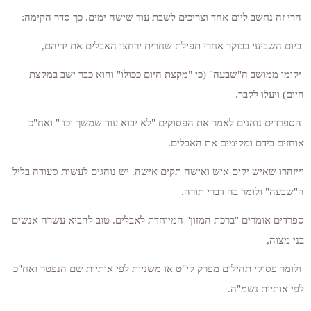
הרי זה נחשב ליום אחד וצריכים לשבת עוד שישה ימים. כך סדר הקימה:
ביום השביעי בבוקר אחרי תפילת שחרית ירחצו האבלים את ידיהם,
יקומו ממושב ה"שבעה" (כי "מקצת היום ככולו" והוא כבר ישב במקצת
היום) ויעלו לקבר.
הספרדים נוהגים לאמר את הפסוקים "לא יבוא עוד שמשך וכו " ואח"כ
אוחזים בידם ומקימים את האבלים.
וייזהרו שאיש יקים איש ואישה תקים אישה. יש נוהגים לעשות סעודה בליל
ה"שבעה" ולומר בה דברי תורה.
ספרדים אומרים "ברכת המזון" המיוחדת לאבלים. טוב להביא עשרה אנשים
בני מצוה,
ולומר פסוקי תהילים מפרק קי"ט או משניות לפי אותיות שם הנפטר ואח"כ
לפי אותיות נשמ"ה.