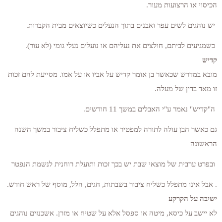
הכיסוי או הרצועות מעור.
יש נוהגים לשים עפר ואבנים בתוך הנעלים כשיוצאים מבית הקברות.
כשמגיעים לביתם, חולצים את נעליהם או נועלים נעלי גומי (לא עור).
קדיש
מובא במדרש שכאשר בן אומר קדיש על אביו או על אמו. מסייעת להם זכות
זו מאד בדין של מעלה.
ה"קדיש" נאמר ע"י האבלים במשך 11 חודשים.
גם כאשר הבן עולה לתורה למפטיר או מתפלל כשליח ציבור במשך השנה
הראשונה
ובפרט ערבית של מוצאי שבת יש בכך זכות ותועלת רוחנית לנשמת הנפטר
. אבל אינו מתפלל כשליח ציבור בשבתות, חגים, הלל, מוסף של ראש חודש.
ישיבה על הקרקע
לא יישב על כיסא, מיטה או ספסל אלא על שטיח או מזרן. אשכנזים נוהגים