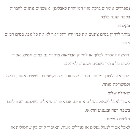
(ספרדים אומרים ברכת מזון המיוחדת לאבלים). אשכנזים נוהגים להברות
בקפה ועוגה בלבד
מקלחת
מותר לרחוץ במים צוננים את פניו ידיו ורגליו אך לא את כל גופו. במים חמים
אסור.
רחיצה להסרת לכלוך או לחיזוק הבריאות מותרת גם במים חמים. אסור
לשים על עצמו בשמים ושמנים למיניהם.
לרפואה ולצורך מיוחד- מותר. להתאפר ולהתקשט בתכשיטים אסור; לכלה
ולמשודכת מותר.
שאילת שלום
אסור לאבל לשאול בשלום אחרים. אם אחרים שואלים בשלומו, יענה להם
בשפה רפה ובנענוע הראש.
חליצת נעליים
לאבל אסור לנעול נעלים או סנדלים מעור, האיסור קיים בין שהסוליה או