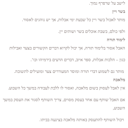
לישב על שרפרף נמוך.
בשר ויין
מותר לאכול בשר ויין כל שבעת ימי אבלות, אך יש נוהגים לאסור.
ולפי כולם, בשבת אוכלים בשר ושותים יין.
לימוד תורה
האבל אסור בלימוד תורה, אך יכול לקרוא דברים הקשורים בצער ואבילות
כגון – הלכות אבלות, ספר איוב, דברים הרעים בירמיהו וכו’.
מותר גם לשמוע דברי תורה ומוסר המעוררים צער ומועילים לתשובה.
מלאכה
אין לאבל לעסוק בשום מלאכה, ואסור לו ללכת לעבודה במשך כל השבוע.
אם האבל שותף עם אחר בעסק מסוים, צריך השותף לסגור את העסק במשך
השבוע,
ויכול השותף להתעסק באותה מלאכה בצינעה בביתו.