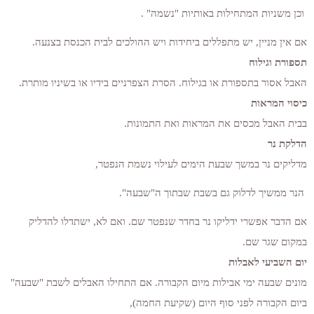
וכן משניות המתחילות באותיות "נשמה" .
אם אין מניין, יש מתפללים ביחידות ויש ההולכים לבית הכנסת בצנעה.
תספורת וגילוח
האבל אסור בתספורת או בגילוח. הסרת הצפרניים בידיו או בשיניו מותרת.
כיסוי המראות
בבית האבל מכסים את המראות ואת התמונות.
הדלקת נר
מדליקים נר במשך שבעת הימים לעילוי נשמת הנפטר,
הנר ממשיך לדלוק גם בשבת שבתוך ה"שבעה".
אם הדבר אפשרי ידליקו נר בחדר שנפטר שם. ואם לא, ישתדלו להדליק
במקום שגר שם.
יום השביעי לאבלות
מונים שבעה ימי אבילות מיום הקבורה. אם התחילו האבלים לשבת "שבעה"
ביום הקבורה לפני סוף היום (שקיעת החמה),